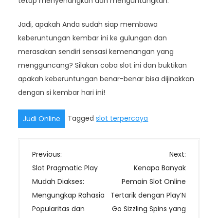
tetap menyenangkan dan menguntungkan.
Jadi, apakah Anda sudah siap membawa
keberuntungan kembar ini ke gulungan dan
merasakan sendiri sensasi kemenangan yang
mengguncang? Silakan coba slot ini dan buktikan
apakah keberuntungan benar-benar bisa dijinakkan
dengan si kembar hari ini!
Tagged
slot terpercaya
Judi Online
N
Previous:
Next:
a
Slot Pragmatic Play
Kenapa Banyak
v
Mudah Diakses:
Pemain Slot Online
i
Mengungkap Rahasia
Tertarik dengan Play’N
g
Popularitas dan
Go Sizzling Spins yang