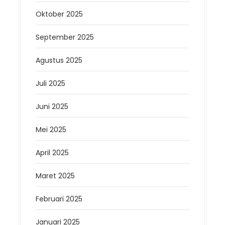
Oktober 2025
September 2025
Agustus 2025
Juli 2025
Juni 2025
Mei 2025
April 2025
Maret 2025
Februari 2025
Januari 2025