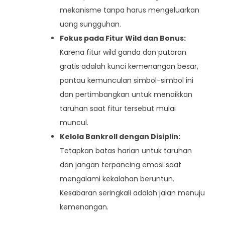
mekanisme tanpa harus mengeluarkan
uang sungguhan.
Fokus pada Fitur Wild dan Bonus:
Karena fitur wild ganda dan putaran
gratis adalah kunci kemenangan besar,
pantau kemunculan simbol-simbol ini
dan pertimbangkan untuk menaikkan
taruhan saat fitur tersebut mulai
muncul.
Kelola Bankroll dengan Disiplin:
Tetapkan batas harian untuk taruhan
dan jangan terpancing emosi saat
mengalami kekalahan beruntun.
Kesabaran seringkali adalah jalan menuju
kemenangan.