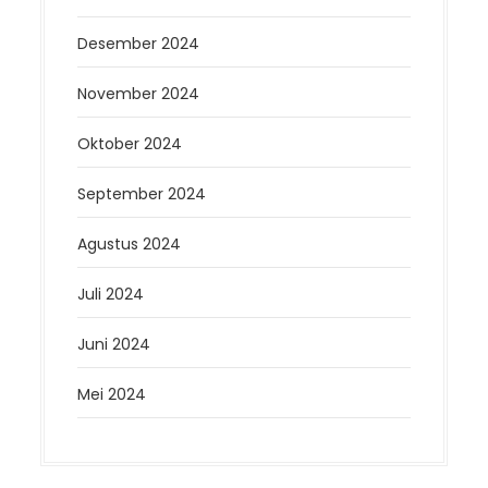
Desember 2024
November 2024
Oktober 2024
September 2024
Agustus 2024
Juli 2024
Juni 2024
Mei 2024