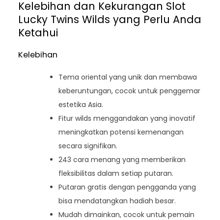
Kelebihan dan Kekurangan Slot
Lucky Twins Wilds yang Perlu Anda
Ketahui
Kelebihan
Tema oriental yang unik dan membawa
keberuntungan, cocok untuk penggemar
estetika Asia.
Fitur wilds menggandakan yang inovatif
meningkatkan potensi kemenangan
secara signifikan.
243 cara menang yang memberikan
fleksibilitas dalam setiap putaran.
Putaran gratis dengan pengganda yang
bisa mendatangkan hadiah besar.
Mudah dimainkan, cocok untuk pemain