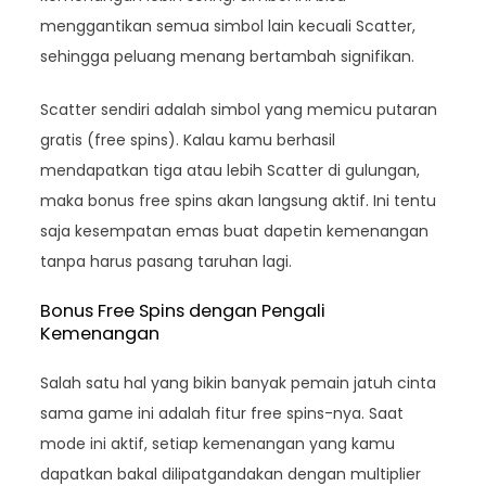
menggantikan semua simbol lain kecuali Scatter,
sehingga peluang menang bertambah signifikan.
Scatter sendiri adalah simbol yang memicu putaran
gratis (free spins). Kalau kamu berhasil
mendapatkan tiga atau lebih Scatter di gulungan,
maka bonus free spins akan langsung aktif. Ini tentu
saja kesempatan emas buat dapetin kemenangan
tanpa harus pasang taruhan lagi.
Bonus Free Spins dengan Pengali
Kemenangan
Salah satu hal yang bikin banyak pemain jatuh cinta
sama game ini adalah fitur free spins-nya. Saat
mode ini aktif, setiap kemenangan yang kamu
dapatkan bakal dilipatgandakan dengan multiplier