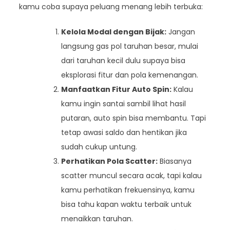
kamu coba supaya peluang menang lebih terbuka:
Kelola Modal dengan Bijak:
Jangan
langsung gas pol taruhan besar, mulai
dari taruhan kecil dulu supaya bisa
eksplorasi fitur dan pola kemenangan.
Manfaatkan Fitur Auto Spin:
Kalau
kamu ingin santai sambil lihat hasil
putaran, auto spin bisa membantu. Tapi
tetap awasi saldo dan hentikan jika
sudah cukup untung.
Perhatikan Pola Scatter:
Biasanya
scatter muncul secara acak, tapi kalau
kamu perhatikan frekuensinya, kamu
bisa tahu kapan waktu terbaik untuk
menaikkan taruhan.