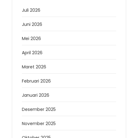
Juli 2026
Juni 2026
Mei 2026
April 2026
Maret 2026
Februari 2026
Januari 2026
Desember 2025
November 2025
Oktober 2025