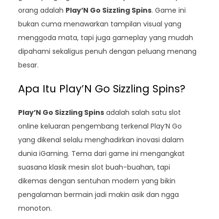
orang adalah
Play’N Go Sizzling Spins
. Game ini
bukan cuma menawarkan tampilan visual yang
menggoda mata, tapi juga gameplay yang mudah
dipahami sekaligus penuh dengan peluang menang
besar.
Apa Itu Play’N Go Sizzling Spins?
Play’N Go Sizzling Spins
adalah salah satu slot
online keluaran pengembang terkenal Play’N Go
yang dikenal selalu menghadirkan inovasi dalam
dunia iGaming. Tema dari game ini mengangkat
suasana klasik mesin slot buah-buahan, tapi
dikemas dengan sentuhan modern yang bikin
pengalaman bermain jadi makin asik dan ngga
monoton.