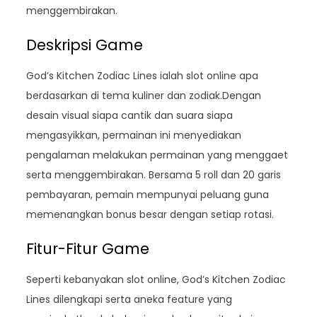
menggembirakan.
Deskripsi Game
God’s Kitchen Zodiac Lines ialah slot online apa
berdasarkan di tema kuliner dan zodiak.Dengan
desain visual siapa cantik dan suara siapa
mengasyikkan, permainan ini menyediakan
pengalaman melakukan permainan yang menggaet
serta menggembirakan. Bersama 5 roll dan 20 garis
pembayaran, pemain mempunyai peluang guna
memenangkan bonus besar dengan setiap rotasi.
Fitur-Fitur Game
Seperti kebanyakan slot online, God’s Kitchen Zodiac
Lines dilengkapi serta aneka feature yang