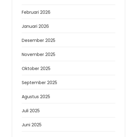
Februari 2026
Januari 2026
Desember 2025
November 2025
Oktober 2025
September 2025
Agustus 2025
Juli 2025
Juni 2025