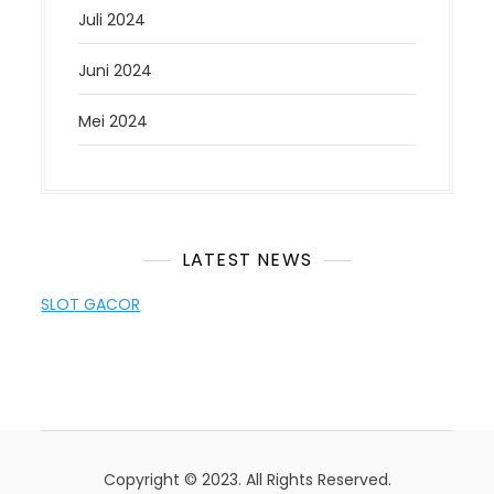
Juli 2024
Juni 2024
Mei 2024
LATEST NEWS
SLOT GACOR
Copyright © 2023. All Rights Reserved.