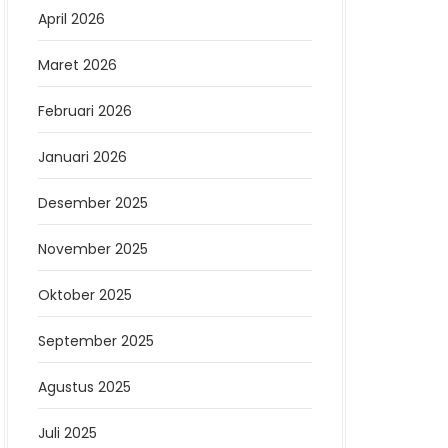
April 2026
Maret 2026
Februari 2026
Januari 2026
Desember 2025
November 2025
Oktober 2025
September 2025
Agustus 2025
Juli 2025