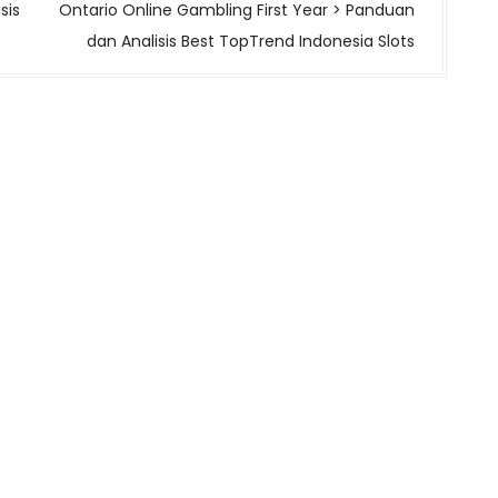
sis
Ontario Online Gambling First Year > Panduan
dan Analisis Best TopTrend Indonesia Slots