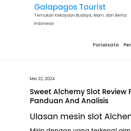
Skip
Galapagos Tourist
to
Temukan Kekayaan Budaya, Alam, dan Berita
content
Indonesia
Pariwisata
Pe
Mei 22, 2024
Sweet Alchemy Slot Review P
Panduan And Analisis
Ulasan mesin slot Alche
Mirip dengan yang terkenal gi