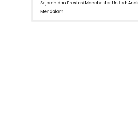
a
Sejarah dan Prestasi Manchester United: Anali
v
Mendalam
i
g
a
s
i
p
o
s