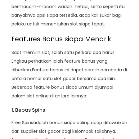
bermacam-macam wadah. Tetapi, serta seperti itu
banyaknya opsi siapa tersedia, acap kali sukar bagi
pelaku untuk menentukan slot siapa tepat.
Features Bonus siapa Menarik
Saat memilih slot, salah satu perkara apa harus
Engkau perhatikan ialah feature bonus yang
diberikan.Feature bonus ini dapat beralih pembeda di
antara nomor satu slot gacor bersama apa lain.
Beberapa feature bonus siapa umum dijumpai
dalam slot online di antara lainnya:
1. Bebas Spins
Free Spinsadalah bonus siapa paling acap ditawarkan
dari supplier slot gacor bagi kelompok tokohnya.