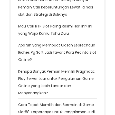
Bukan Sekadar Putaran: Kenapa Banyak
Pemain Cari Keberuntungan Lewat Id hoki
slot dan Strategi di Baliknya
Mau Cari RTP Slot Paling Resmi Hari Ini? Ini
yang Wajib Kamu Tahu Dulu
Apa Sih yang Membuat Ulasan Leprechaun
Riches Pg Soft Jadi Favorit Para Pecinta Slot
Online?
Kenapa Banyak Pemain Memilih Pragmatic
Play Server Luar untuk Pengalaman Game
Online yang Lebih Lancar dan
Menyenangkan?
Cara Tepat Memilih dan Bermain di Game
Slot88 Terpercaya untuk Pengalaman Judi