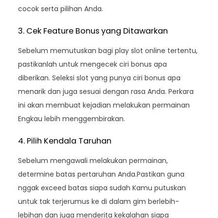
cocok serta pilihan Anda.
3. Cek Feature Bonus yang Ditawarkan
Sebelum memutuskan bagi play slot online tertentu,
pastikanlah untuk mengecek ciri bonus apa
diberikan. Seleksi slot yang punya ciri bonus apa
menarik dan juga sesuai dengan rasa Anda. Perkara
ini akan membuat kejadian melakukan permainan
Engkau lebih menggembirakan.
4. Pilih Kendala Taruhan
Sebelum mengawali melakukan permainan,
determine batas pertaruhan Anda.Pastikan guna
nggak exceed batas siapa sudah Kamu putuskan
untuk tak terjerumus ke di dalam gim berlebih-
lebihan dan juga menderita kekalahan siapa