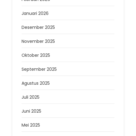
Januari 2026
Desember 2025
November 2025
Oktober 2025
September 2025
Agustus 2025
Juli 2025
Juni 2025
Mei 2025