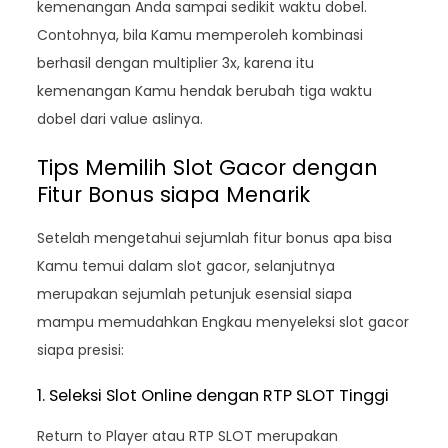
kemenangan Anda sampai sedikit waktu dobel.
Contohnya, bila Kamu memperoleh kombinasi
berhasil dengan multiplier 3x, karena itu
kemenangan Kamu hendak berubah tiga waktu
dobel dari value aslinya.
Tips Memilih Slot Gacor dengan
Fitur Bonus siapa Menarik
Setelah mengetahui sejumlah fitur bonus apa bisa
Kamu temui dalam slot gacor, selanjutnya
merupakan sejumlah petunjuk esensial siapa
mampu memudahkan Engkau menyeleksi slot gacor
siapa presisi:
1. Seleksi Slot Online dengan RTP SLOT Tinggi
Return to Player atau RTP SLOT merupakan