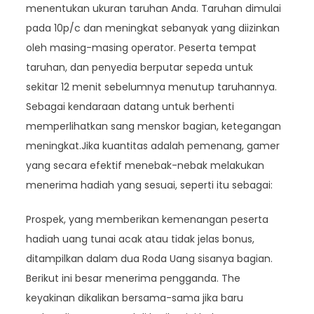
menentukan ukuran taruhan Anda. Taruhan dimulai
pada 10p/c dan meningkat sebanyak yang diizinkan
oleh masing-masing operator. Peserta tempat
taruhan, dan penyedia berputar sepeda untuk
sekitar 12 menit sebelumnya menutup taruhannya.
Sebagai kendaraan datang untuk berhenti
memperlihatkan sang menskor bagian, ketegangan
meningkat.Jika kuantitas adalah pemenang, gamer
yang secara efektif menebak-nebak melakukan
menerima hadiah yang sesuai, seperti itu sebagai:
Prospek, yang memberikan kemenangan peserta
hadiah uang tunai acak atau tidak jelas bonus,
ditampilkan dalam dua Roda Uang sisanya bagian.
Berikut ini besar menerima pengganda. The
keyakinan dikalikan bersama-sama jika baru