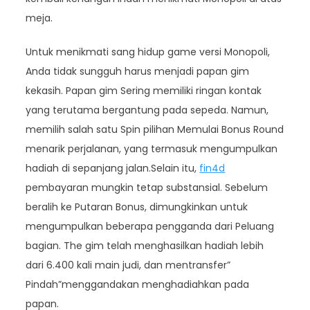
meja.
Untuk menikmati sang hidup game versi Monopoli,
Anda tidak sungguh harus menjadi papan gim
kekasih. Papan gim Sering memiliki ringan kontak
yang terutama bergantung pada sepeda. Namun,
memilih salah satu Spin pilihan Memulai Bonus Round
menarik perjalanan, yang termasuk mengumpulkan
hadiah di sepanjang jalan.Selain itu,
fin4d
pembayaran mungkin tetap substansial. Sebelum
beralih ke Putaran Bonus, dimungkinkan untuk
mengumpulkan beberapa pengganda dari Peluang
bagian. The gim telah menghasilkan hadiah lebih
dari 6.400 kali main judi, dan mentransfer”
Pindah”menggandakan menghadiahkan pada
papan.