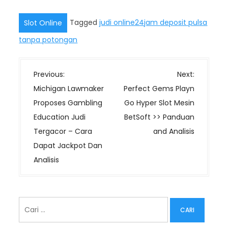
Tagged
judi online24jam deposit pulsa
Slot Online
tanpa potongan
N
Previous:
Next:
a
Michigan Lawmaker
Perfect Gems Playn
v
Proposes Gambling
Go Hyper Slot Mesin
i
Education Judi
BetSoft >> Panduan
g
Tergacor – Cara
and Analisis
a
Dapat Jackpot Dan
s
Analisis
i
p
o
Cari
s
untuk: