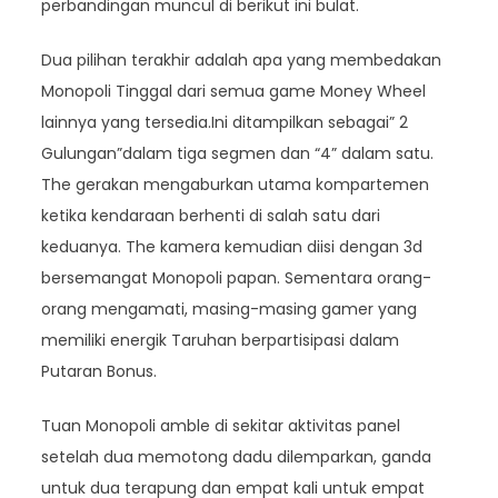
perbandingan muncul di berikut ini bulat.
Dua pilihan terakhir adalah apa yang membedakan
Monopoli Tinggal dari semua game Money Wheel
lainnya yang tersedia.Ini ditampilkan sebagai” 2
Gulungan”dalam tiga segmen dan “4” dalam satu.
The gerakan mengaburkan utama kompartemen
ketika kendaraan berhenti di salah satu dari
keduanya. The kamera kemudian diisi dengan 3d
bersemangat Monopoli papan. Sementara orang-
orang mengamati, masing-masing gamer yang
memiliki energik Taruhan berpartisipasi dalam
Putaran Bonus.
Tuan Monopoli amble di sekitar aktivitas panel
setelah dua memotong dadu dilemparkan, ganda
untuk dua terapung dan empat kali untuk empat