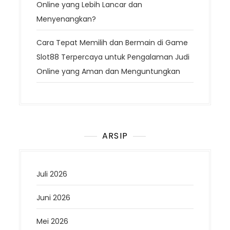
Online yang Lebih Lancar dan
Menyenangkan?
Cara Tepat Memilih dan Bermain di Game
Slot88 Terpercaya untuk Pengalaman Judi
Online yang Aman dan Menguntungkan
ARSIP
Juli 2026
Juni 2026
Mei 2026