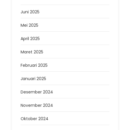
Juni 2025
Mei 2025
April 2025
Maret 2025
Februari 2025
Januari 2025
Desember 2024
November 2024
Oktober 2024