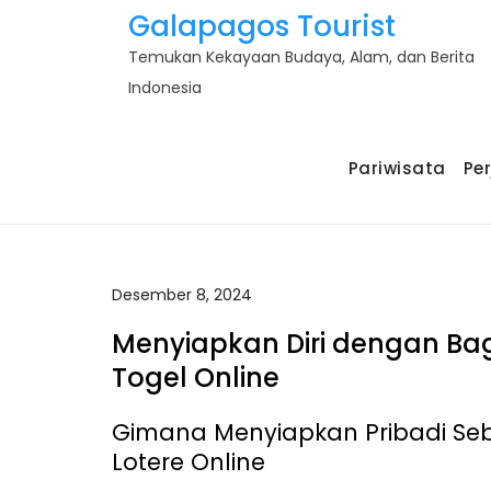
Skip
Galapagos Tourist
to
Temukan Kekayaan Budaya, Alam, dan Berita
content
Indonesia
Pariwisata
Pe
Desember 8, 2024
Menyiapkan Diri dengan Ba
Togel Online
Gimana Menyiapkan Pribadi S
Lotere Online