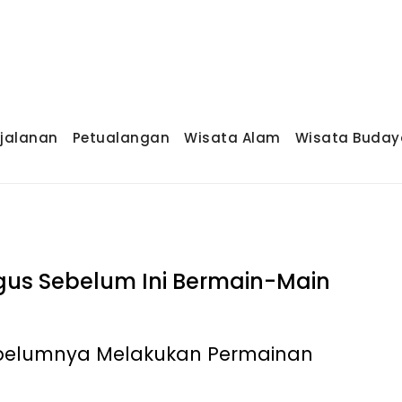
rjalanan
Petualangan
Wisata Alam
Wisata Buday
gus Sebelum Ini Bermain-Main
ebelumnya Melakukan Permainan