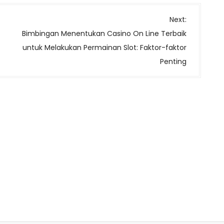
Next:
Bimbingan Menentukan Casino On Line Terbaik
untuk Melakukan Permainan Slot: Faktor-faktor
Penting