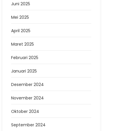
Juni 2025
Mei 2025
April 2025
Maret 2025
Februari 2025
Januari 2025
Desember 2024
November 2024
Oktober 2024
September 2024