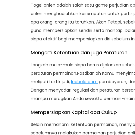
Togel onlen adalah salah satu game perjudian apa
onlen menghadiahkan kesempatan untuk partisipa
apa orang-orang itu taruhkan. Akan Tetapi, sebe
guna mempersiapkan sendiri serta mantap. Dalam 
siapa efektif bagi mempersiapkan diri sebelum i
Mengerti Ketentuan dan juga Peraturan
Langkah mula-mula siapa harus dijalankan sebelu
peraturan permainan.Pastikanlah Kamu menyimak 
meliputi taktik judi,
leobola com
pembayaran, dan r
Dengan menyadari regulasi dan peraturan bers
mampu merugikan Anda sewaktu bermain-main l
Mempersiapkan Kapital apa Cukup
Selain memahami ketentuan permainan, menyiapk
sebelumnya melakukan permainan perjudian on