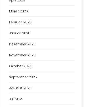
April 2026
Maret 2026
Februari 2026
Januari 2026
Desember 2025
November 2025
Oktober 2025
September 2025
Agustus 2025
Juli 2025