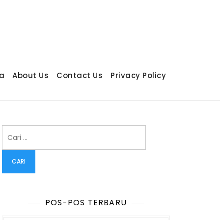
a
About Us
Contact Us
Privacy Policy
Cari
untuk:
POS-POS TERBARU