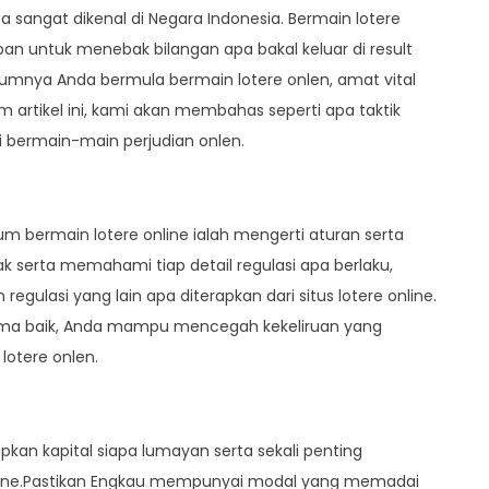
 sangat dikenal di Negara Indonesia. Bermain lotere
n untuk menebak bilangan apa bakal keluar di result
lumnya Anda bermula bermain lotere onlen, amat vital
artikel ini, kami akan membahas seperti apa taktik
ni bermain-main perjudian onlen.
m bermain lotere online ialah mengerti aturan serta
serta memahami tiap detail regulasi apa berlaku,
egulasi yang lain apa diterapkan dari situs lotere online.
ama baik, Anda mampu mencegah kekeliruan yang
otere onlen.
an kapital siapa lumayan serta sekali penting
line.Pastikan Engkau mempunyai modal yang memadai