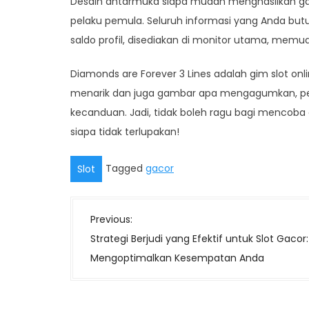
Desain antarmuka siapa mudah menghasilkan ga
pelaku pemula. Seluruh informasi yang Anda butuh
saldo profil, disediakan di monitor utama, me
Diamonds are Forever 3 Lines adalah gim slot on
menarik dan juga gambar apa mengagumkan, per
kecanduan. Jadi, tidak boleh ragu bagi mencoba 
siapa tidak terlupakan!
Tagged
gacor
Slot
N
Previous:
a
Strategi Berjudi yang Efektif untuk Slot Gacor:
v
Mengoptimalkan Kesempatan Anda
i
g