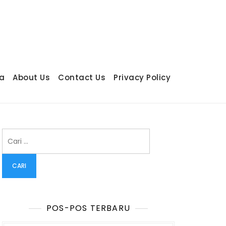
a
About Us
Contact Us
Privacy Policy
Cari
untuk:
POS-POS TERBARU