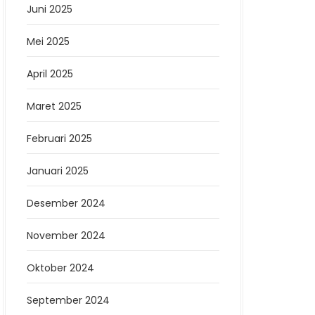
Juni 2025
Mei 2025
April 2025
Maret 2025
Februari 2025
Januari 2025
Desember 2024
November 2024
Oktober 2024
September 2024