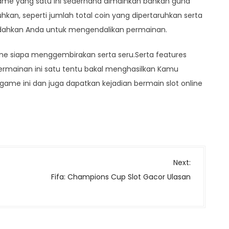
me yang satu ini sederhana dimainkan bahkan guna
kan, seperti jumlah total coin yang dipertaruhkan serta
mudahkan Anda untuk mengendalikan permainan.
line siapa menggembirakan serta seru.Serta features
mainan ini satu tentu bakal menghasilkan Kamu
game ini dan juga dapatkan kejadian bermain slot online
Next:
Fifa: Champions Cup Slot Gacor Ulasan