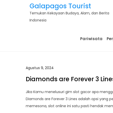
Skip
Galapagos Tourist
to
Temukan Kekayaan Budaya, Alam, dan Berita
content
Indonesia
Pariwisata
Pe
Agustus 9, 2024
Diamonds are Forever 3 Line
Jika Kamu menelusuri gim slot gacor apa mengg
Diamonds are Forever 3 Lines adalah opsi yang pe
memesona, slot online ini satu pasti hendak mem